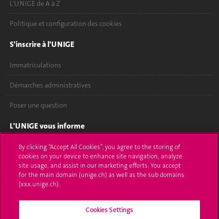
L'UNIGE de A à Z
Politique et configuration des cookies
S'inscrire à l'UNIGE
Immatriculations
Démarches administratives
Poser une question
L'UNIGE vous informe
UNIGE Mobile
By clicking “Accept All Cookies”, you agree to the storing of
cookies on your device to enhance site navigation, analyze
site usage, and assist in our marketing efforts. You accept
Médias
for the main domain (unige.ch) as well as the sub domains
(xxx.unige.ch).
Offres d'emploi
Bibliothèque
Cookies Settings