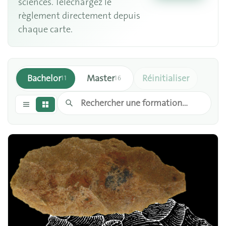
sciences. Téléchargez le
règlement directement depuis
chaque carte.
Bachelor
Master
Réinitialiser
11
16