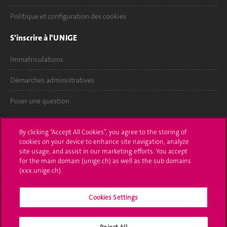
Politique et configuration des cookies
S'inscrire à l'UNIGE
Immatriculations
Démarches administratives
Poser une question
L'UNIGE vous informe
By clicking “Accept All Cookies”, you agree to the storing of
cookies on your device to enhance site navigation, analyze
UNIGE Mobile
site usage, and assist in our marketing efforts. You accept
for the main domain (unige.ch) as well as the sub domains
Médias
(xxx.unige.ch).
Offres d'emploi
Cookies Settings
Bibliothèque