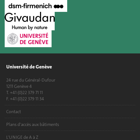
Université de Genève
24 rue du Général-Dufour
1211 Genève 4
T. +41 (0)22 379 71 11
F. +41 (0)22 379 11 34
Contact
Plans d'accès aux bâtiments
L'UNIGE de A à Z