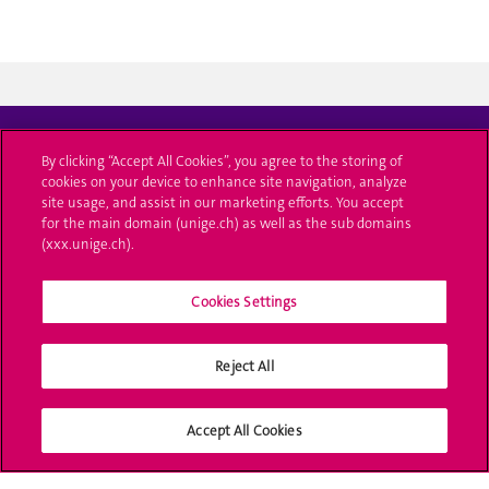
Adresse
By clicking “Accept All Cookies”, you agree to the storing of
cookies on your device to enhance site navigation, analyze
1, rue De-Candolle
site usage, and assist in our marketing efforts. You accept
Case postale 1011
for the main domain (unige.ch) as well as the sub domains
CH-1211 Genève 4
(xxx.unige.ch).
tél. +41 22 379 76 24
Cookies Settings
Contacts
Nous contacter
Reject All
Newsletter
Accept All Cookies
S'inscrire à la newsletter de la
Faculté de théologie