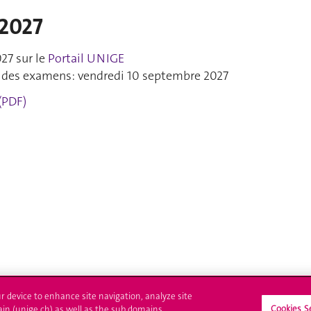
 2027
027 sur le
Portail UNIGE
n des examens: vendredi 10 septembre 2027
(PDF)
ur device to enhance site navigation, analyze site
Cookies S
ain (unige.ch) as well as the sub domains