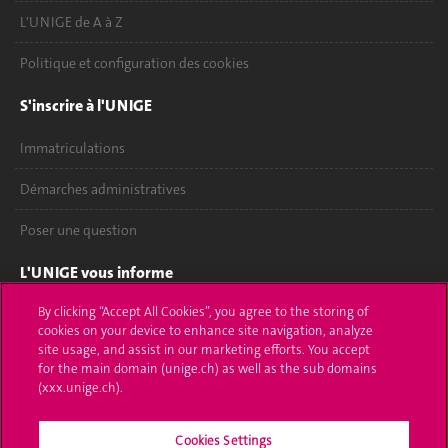
L'UNIGE de A à Z
Politique et configuration des cookies
S'inscrire à l'UNIGE
Immatriculations
Démarches administratives
Poser une question
L'UNIGE vous informe
By clicking “Accept All Cookies”, you agree to the storing of
UNIGE Mobile
cookies on your device to enhance site navigation, analyze
site usage, and assist in our marketing efforts. You accept
Médias
for the main domain (unige.ch) as well as the sub domains
(xxx.unige.ch).
Offres d'emploi
Bibliothèque
Cookies Settings