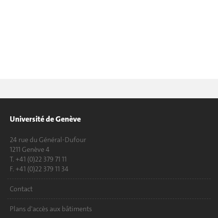
Université de Genève
24 rue du Général-Dufour
1211 Genève 4
T. +41 (0)22 379 71 11
F. +41 (0)22 379 11 34
Contact
Plans d'accès aux bâtiments