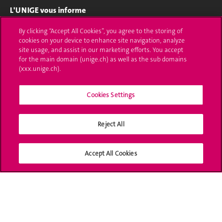
L'UNIGE vous informe
UNIGE Mobile
By clicking “Accept All Cookies”, you agree to the storing of
cookies on your device to enhance site navigation, analyze
site usage, and assist in our marketing efforts. You accept
Médias
for the main domain (unige.ch) as well as the sub domains
(xxx.unige.ch).
Offres d'emploi
Bibliothèque
Cookies Settings
Calendrier académique
Reject All
Médias sociaux UNIGE
Accept All Cookies
Accréditation