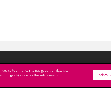
crire à l'UNIGE
L'UNIGE vous informe
ur device to enhance site navigation, analyze site
Cookies S
ain (unige.ch) as well as the sub domains
culations
UNIGE Mobile
es administratives
Médias
ne question
Offres d'emploi
Bibliothèque