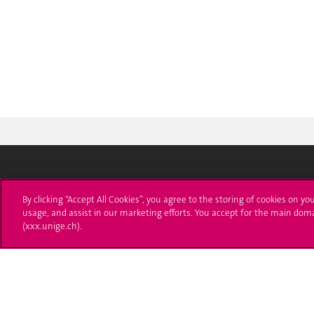
Université de Genève
S'ins
By clicking “Accept All Cookies”, you agree to the storing of cookies on yo
usage, and assist in our marketing efforts. You accept for the main dom
24 rue du Général-Dufour
Immatri
(xxx.unige.ch).
1211 Genève 4
T. +41 (0)22 379 71 11
Démarch
F. +41 (0)22 379 11 34
Poser u
Contact