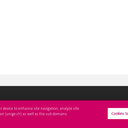
crire à l'UNIGE
L'UNIGE vous informe
ur device to enhance site navigation, analyze site
Cookies S
ain (unige.ch) as well as the sub domains
culations
UNIGE Mobile