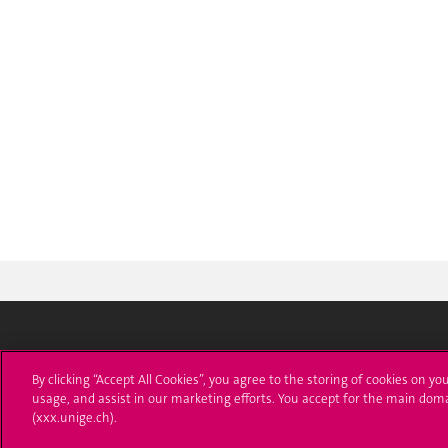
Université de Genève
S'ins
By clicking “Accept All Cookies”, you agree to the storing of cookies on yo
usage, and assist in our marketing efforts. You accept for the main dom
24 rue du Général-Dufour
Immatri
(xxx.unige.ch).
1211 Genève 4