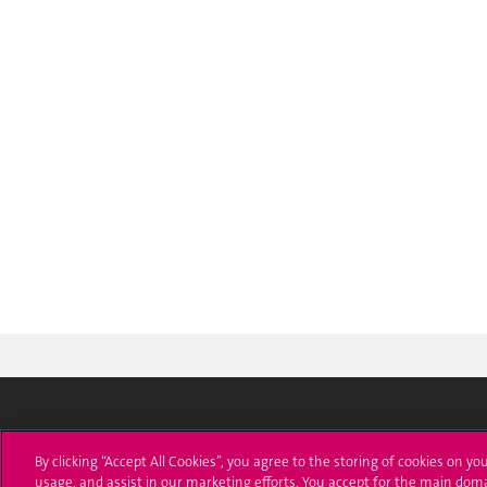
Université de Genève
S'ins
By clicking “Accept All Cookies”, you agree to the storing of cookies on yo
usage, and assist in our marketing efforts. You accept for the main dom