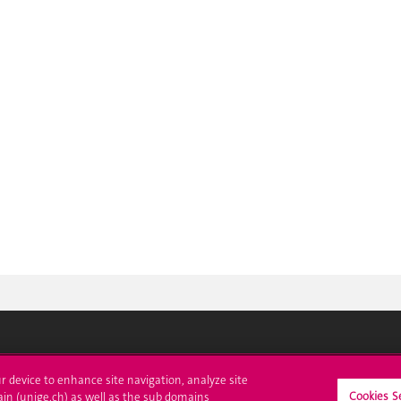
crire à l'UNIGE
L'UNIGE vous informe
ur device to enhance site navigation, analyze site
Cookies S
ain (unige.ch) as well as the sub domains