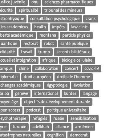
ustice juvénile
onu
sciences pharmaceutiques
écurité
spiritualité
tribunal des mineurs
astrophysique
consultation psychologique
crans
dies academicus
health
impôts
law clinic
liberté académique
montana
particle physics
quantique
rectorat
robot
santé publique
olidarité
travail
trump
accords bilatéraux
ccueil et intégration
afrique
biologie cellulaire
campus
chine
collaboration
concert
covid-19
diplomatie
droit européen
droits de l'homme
échanges académiques
égyptologie
évolution
ariba
geneve
international
kurdes
langage
moyen âge
objectifs de développement durable
open access
podcast
politique universitaire
psychothérapie
réfugiés
russie
sensibilisation
yrie
turquie
adelkhah
alliance
arménien
catastrophes naturelles
cognition
democrat