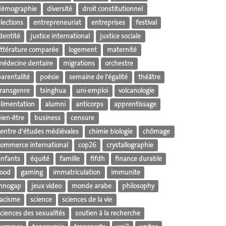
démographie
diversité
droit constitutionnel
lections
entrepreneuriat
entreprises
festival
dentité
justice international
justice sociale
littérature comparée
logement
maternité
médecine dentaire
migrations
orchestre
parentalité
poésie
semaine de l'égalité
théâtre
transgenre
tsinghua
uni-emploi
volcanologie
alimentation
alumni
anticorps
apprentissage
bien-être
business
censure
centre d'études médiévales
chimie biologie
chômage
commerce international
cop26
crystallographie
enfants
équité
famille
fifdh
finance durable
food
gaming
immatriculation
immunite
innogap
jeux video
monde arabe
philosophy
racisme
science
sciences de la vie
ciences des sexualités
soutien à la recherche