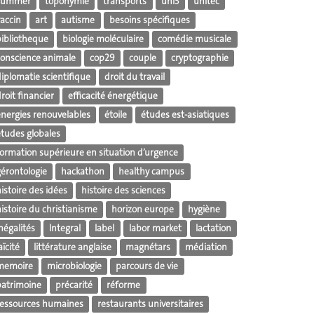
summer
toponymie
transports
uni3
unitec
vaccin
art
autisme
besoins spécifiques
bibliotheque
biologie moléculaire
comédie musicale
conscience animale
cop29
couple
cryptographie
iplomatie scientifique
droit du travail
roit financier
efficacité énergétique
énergies renouvelables
étoile
études est-asiatiques
études globales
formation supérieure en situation d’urgence
gérontologie
hackathon
healthy campus
istoire des idées
histoire des sciences
istoire du christianisme
horizon europe
hygiène
négalités
Integral
label
labor market
lactation
aïcité
littérature anglaise
magnétars
médiation
memoire
microbiologie
parcours de vie
patrimoine
précarité
réforme
ressources humaines
restaurants universitaires