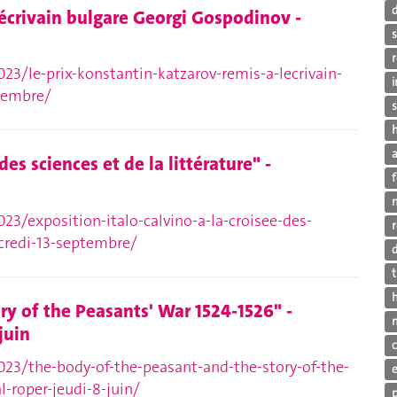
’écrivain bulgare Georgi Gospodinov -
r
23/le-prix-konstantin-katzarov-remis-a-lecrivain-
vembre/
s
h
a
des sciences et de la littérature" -
23/exposition-italo-calvino-a-la-croisee-des-
r
rcredi-13-septembre/
d
t
ry of the Peasants' War 1524-1526" -
juin
023/the-body-of-the-peasant-and-the-story-of-the-
-roper-jeudi-8-juin/