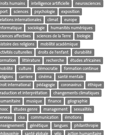
droits humains
intelligence artificielle
neurosciences
sport
sciences
psychologie
exposition
elations internationales
climat
europe
informatique
sociologie
humanités numériques
ciences affectives
sciences de la Terre
biologie
istoire des religions
mobilité académique
ctivités culturelles
droits de l'enfant
durabilité
formation
littérature
recherche
études africaines
mobilité
culture
démocratie
formation continue
eligions
carriere
cinéma
santé mentale
roit international
pédagogie
coronavirus
éthique
raduction et interprétation
changements climatiques
humanitaire
musique
finance
géographie
mooc
études genre
management
sexualités
cerveau
cisa
communication
émotions
enseignement
génétique
langues
philanthropie
philosophie
santé globale
vélo
action humanitaire