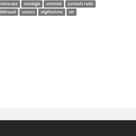
scienscope
sexologie
sommeil
sursauts radio
élétravail
unesco
végétarisme
vih