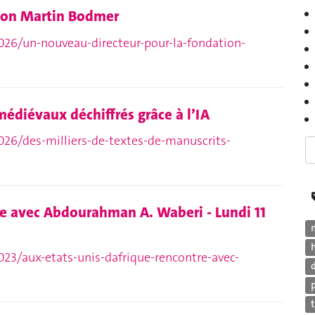
tion Martin Bodmer
026/un-nouveau-directeur-pour-la-fondation-
médiévaux déchiffrés grâce à l’IA
026/des-milliers-de-textes-de-manuscrits-
re avec Abdourahman A. Waberi - Lundi 11
h
023/aux-etats-unis-dafrique-rencontre-avec-