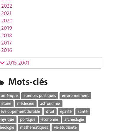
2022
2021
2020
2019
2018
2017
2016
2015-2001
Mots-clés
numérique
sciences politiques
environnement
istoire
médecine
astronomie
développement durable
droit
égalité
santé
physique
politique
économie
archéologie
théologie
mathématiques
vie étudiante