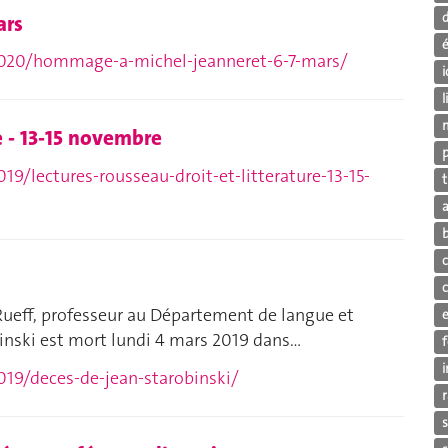
ars
é
/2020/hommage-a-michel-jeanneret-6-7-mars/
i
e - 13-15 novembre
19/lectures-rousseau-droit-et-litterature-13-15-
 Rueff, professeur au Département de langue et
inski est mort lundi 4 mars 2019 dans…
019/deces-de-jean-starobinski/
s