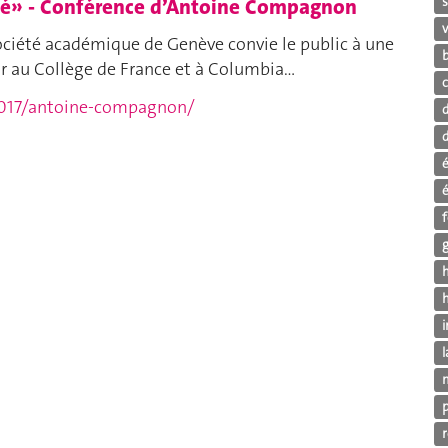
ité» - Conférence d’Antoine Compagnon
Société académique de Genève convie le public à une
 au Collège de France et à Columbia…
/2017/antoine-compagnon/
d
d
h
h
i
l