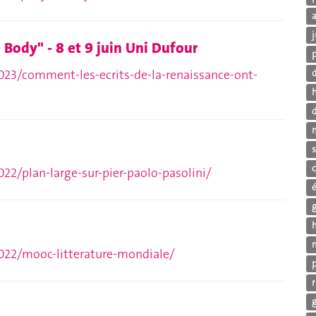
j
 Body" - 8 et 9 juin Uni Dufour
p
023/comment-les-ecrits-de-la-renaissance-ont-
d
d
s
22/plan-large-sur-pier-paolo-pasolini/
h
2022/mooc-litterature-mondiale/