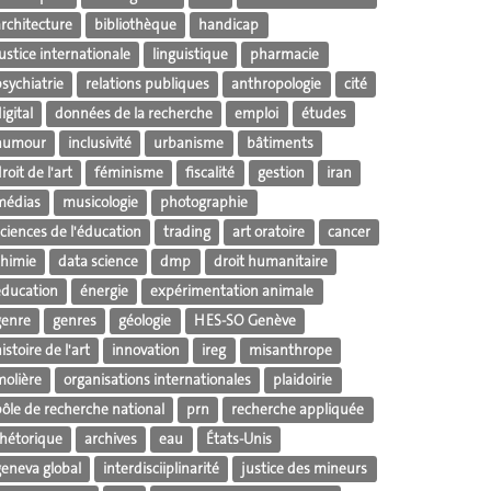
architecture
bibliothèque
handicap
ustice internationale
linguistique
pharmacie
sychiatrie
relations publiques
anthropologie
cité
igital
données de la recherche
emploi
études
humour
inclusivité
urbanisme
bâtiments
roit de l'art
féminisme
fiscalité
gestion
iran
médias
musicologie
photographie
ciences de l'éducation
trading
art oratoire
cancer
chimie
data science
dmp
droit humanitaire
éducation
énergie
expérimentation animale
genre
genres
géologie
HES-SO Genève
istoire de l'art
innovation
ireg
misanthrope
molière
organisations internationales
plaidoirie
pôle de recherche national
prn
recherche appliquée
rhétorique
archives
eau
États-Unis
geneva global
interdisciiplinarité
justice des mineurs