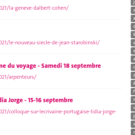
j
021/la-geneve-dalbert-cohen/
s
i
021/le-nouveau-siecle-de-jean-starobinski/
s
a
hème du voyage - Samedi 18 septembre
021/arpenteurs/
f
dia Jorge - 15-16 septembre
21/colloque-sur-lecrivaine-portugaise-lidia-jorge-
s