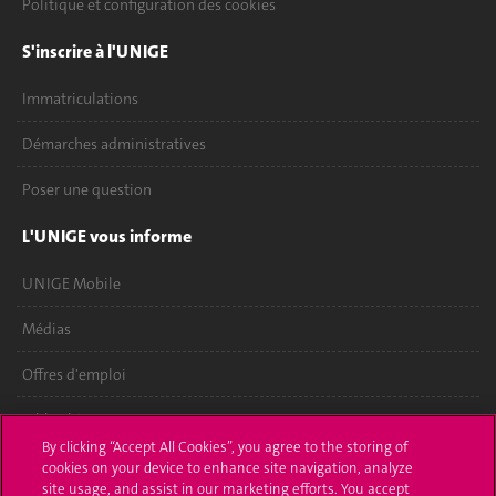
Politique et configuration des cookies
S'inscrire à l'UNIGE
Immatriculations
Démarches administratives
Poser une question
L'UNIGE vous informe
UNIGE Mobile
Médias
Offres d'emploi
Bibliothèque
By clicking “Accept All Cookies”, you agree to the storing of
Calendrier académique
cookies on your device to enhance site navigation, analyze
site usage, and assist in our marketing efforts. You accept