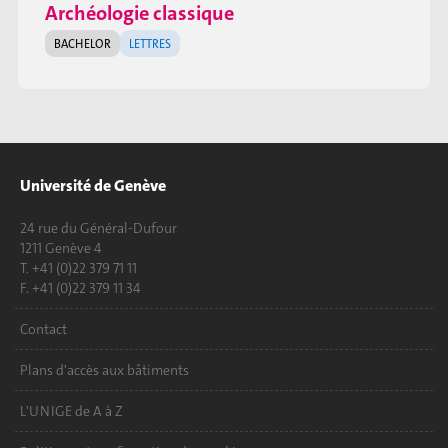
Archéologie classique
BACHELOR
LETTRES
Université de Genève
24 rue du Général-Dufour
1211 Genève 4
T. +41 (0)22 379 71 11
F. +41 (0)22 379 11 34
Contact
Plans d'accès aux bâtiments
L'UNIGE de A à Z