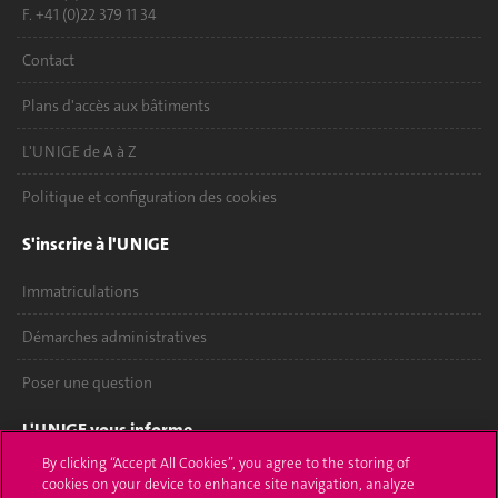
F. +41 (0)22 379 11 34
Contact
Plans d'accès aux bâtiments
L'UNIGE de A à Z
Politique et configuration des cookies
S'inscrire à l'UNIGE
Immatriculations
Démarches administratives
Poser une question
L'UNIGE vous informe
By clicking “Accept All Cookies”, you agree to the storing of
UNIGE Mobile
cookies on your device to enhance site navigation, analyze