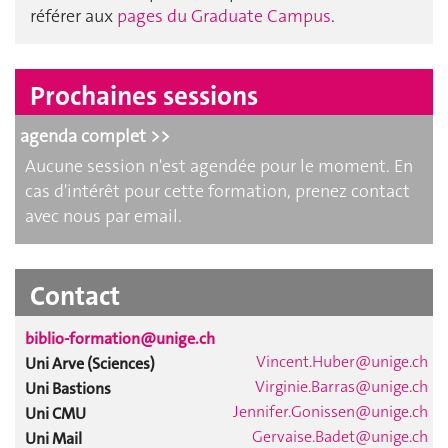
référer aux
pages du Graduate Campus
.
Prochaines sessions
agenda complet >>
Aucune session n'est agendée pour le moment. En
cas d'intérêt pour cette formation, prenez contact
avec nous par email.
Contact
biblio-formation@unige.ch
Vincent.Huber@unige.ch
Uni Arve (Sciences)
Virginie.Barras@unige.ch
Uni Bastions
Jennifer.Gonissen@unige.ch
Uni CMU
Gervaise.Badet@unige.ch
Uni Mail