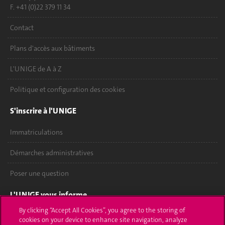
F. +41 (0)22 379 11 34
Contact
Plans d'accès aux bâtiments
L'UNIGE de A à Z
Politique et configuration des cookies
S'inscrire à l'UNIGE
Immatriculations
Démarches administratives
Poser une question
L'UNIGE vous informe
By clicking “Accept All Cookies”, you agree to the storing of
UNIGE Mobile
cookies on your device to enhance site navigation, analyze