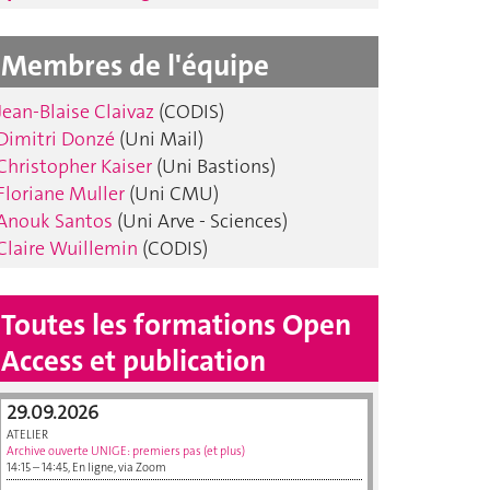
Membres de l'équipe
Jean-Blaise Claivaz
(CODIS)
Dimitri Donzé
(Uni Mail)
Christopher Kaiser
(Uni Bastions)
Floriane Muller
(Uni CMU)
Anouk Santos
(Uni Arve - Sciences)
Claire Wuillemin
(CODIS)
Toutes les formations Open
Access et publication
29.09.2026
ATELIER
Archive ouverte UNIGE : premiers pas (et plus)
14:15 – 14:45, En ligne, via Zoom