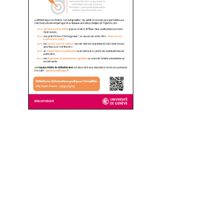
24.11.2026
ATELIER
Archive ouverte UNIGE : premiers pas (et plus)
10:15 – 10:45, En ligne, via Zoom
02.12.2026
ATELIER
Stand out and boost your academic visibility with ORCID
10:15 – 11:00, Online, on Zoom
03.12.2026
ATELIER
3 choses à savoir sur l'Open Access avant de soumettre son article,
en 15 minutes
09:00 – 09:15, En ligne, via Zoom
08.12.2026
ATELIER
Partager ses contributions scientifiques librement grâce aux
licences Creative Commons, en 15 minutes
09:00 – 09:15, En ligne, sur Zoom
10.12.2026
ATELIER
Visibilize the work you've invested in your data thanks to a Data
Paper or a Data Statement
09:00 – 09:15, Online, via zoom
17.12.2026