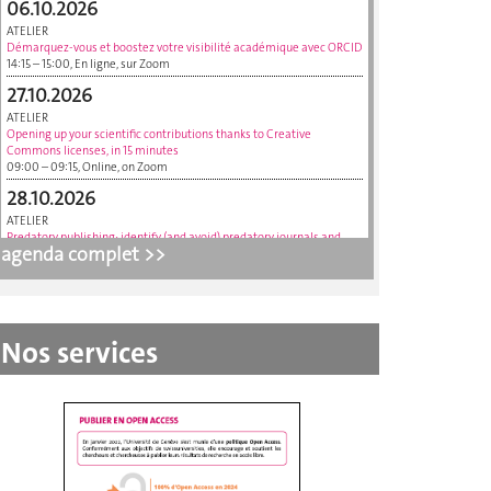
06.10.2026
ATELIER
Démarquez-vous et boostez votre visibilité académique avec ORCID
14:15 – 15:00, En ligne, sur Zoom
27.10.2026
ATELIER
Opening up your scientific contributions thanks to Creative
Commons licenses, in 15 minutes
09:00 – 09:15, Online, on Zoom
28.10.2026
ATELIER
Predatory publishing: identify (and avoid) predatory journals and
agenda complet >>
conferences
10:15 – 11:00, Online, on Zoom
30.10.2026
ATELIER
Archive ouverte UNIGE: the basics and beyond
Nos services
10:15 – 10:45, Online, via Zoom
11.11.2026
ATELIER
Visibiliser le travail investi dans vos données grâce à un Data Paper
ou un Data Statement, en 15 minutes
09:00 – 09:15, En ligne, via Zoom