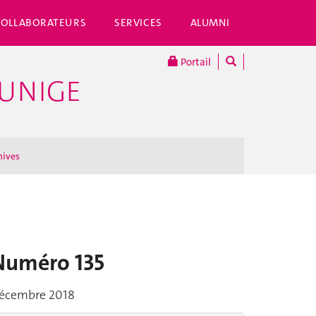
COLLABORATEURS
SERVICES
ALUMNI
Portail
'UNIGE
hives
Numéro 135
écembre 2018