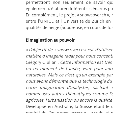
permettront non seulement de savoir q
également d’élaborer différents scénarios pou
En complément, le projet « snowcover.ch », 
entre l’UNIGE et l’Université de Zurich en
qualités de neige (poudreuse, en cours de fon
L’imagination au pouvoir
« L’objectif de « snowcover.ch » est d’util
matière d’imagerie radar pour nous concentre
Grégory Giuliani.
Cette information est très 
ou tel moment de l’année, voire pour anti
naturelles. Mais ce n’est qu’un exemple pa
nous avons démontré que la technologie du «
notre imagination d’analystes, sachant q
nombreuses autres ­thématiques comme l’év
agricoles, l’urbanisation ou encore la qualité 
Développé en Australie, la Suisse étant le
produit de l’ère « open access ». Le code lui