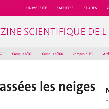
UNIVERSITÉ
FACULTÉS
ÉTUDES
ZINE SCIENTIFIQUE DE L
62
Campus n°161
Campus n°160
Campus n°159
Arc
assées les neiges
D