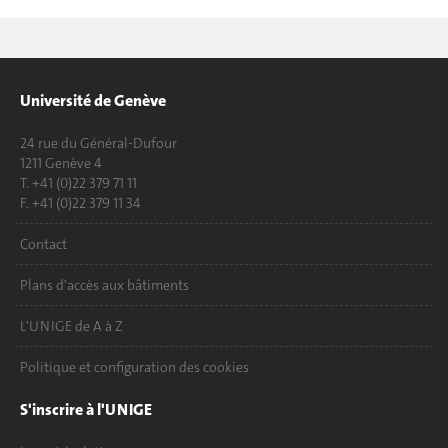
Université de Genève
24 rue du Général-Dufour
1211 Genève 4
T. +41 (0)22 379 71 11
F. +41 (0)22 379 11 34
Contact
Plans d'accès aux bâtiments
L'UNIGE de A à Z
Politique et configuration des cookies
S'inscrire à l'UNIGE