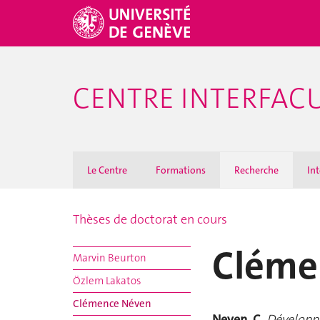
CENTRE INTERFACU
Le Centre
Formations
Recherche
Int
Thèses de doctorat en cours
Cléme
Marvin Beurton
Özlem Lakatos
Clémence Néven
Neven, C.
Développe