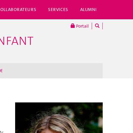
COLLABORATEURS
SERVICES
ALUMNI
Portail
ENFANT
DE
ts