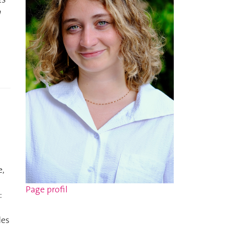
n
e,
Page profil
:
des