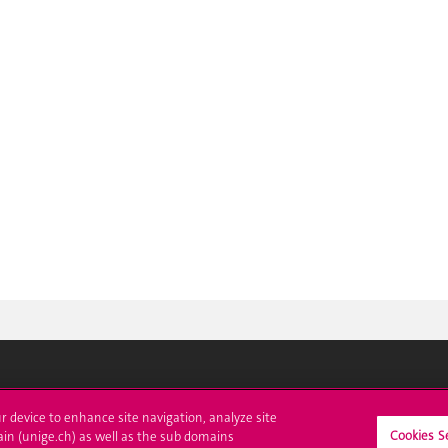
crire à l'UNIGE
L'UNIGE vous informe
ur device to enhance site navigation, analyze site
Cookies S
ain (unige.ch) as well as the sub domains