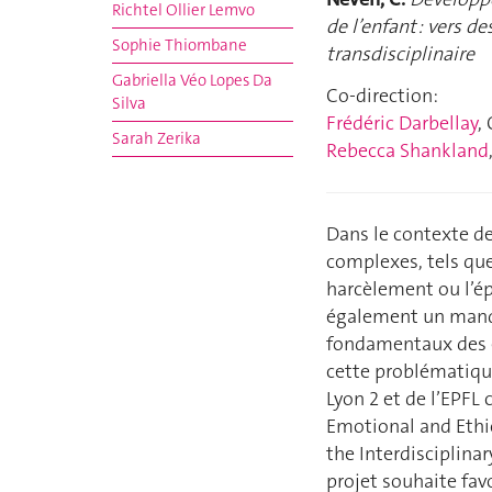
Richtel Ollier Lemvo
de l’enfant : vers 
Sophie Thiombane
transdisciplinaire
Gabriella Véo Lopes Da
Co-direction:
Silva
Frédéric Darbellay
,
Sarah Zerika
Rebecca Shankland
Dans le contexte de 
complexes, tels que
harcèlement ou l’é
également un manq
fondamentaux des él
cette problématiqu
Lyon 2 et de l’EPFL 
Emotional and Ethic
the Interdisciplina
projet souhaite favo