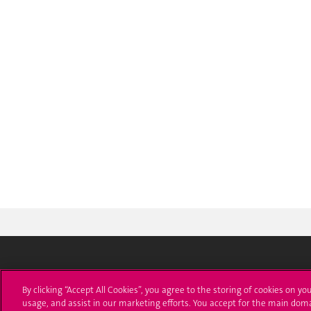
Université de Genève
S'ins
By clicking “Accept All Cookies”, you agree to the storing of cookies on yo
usage, and assist in our marketing efforts. You accept for the main dom