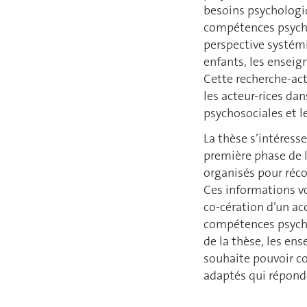
besoins psychologi
compétences psychos
perspective systémi
enfants, les enseign
Cette recherche-ac
les acteur-rices da
psychosociales et le
La thèse s’intéress
première phase de la
organisés pour réco
Ces informations vo
co-cération d’un a
compétences psychos
de la thèse, les en
souhaite pouvoir co
adaptés qui répond