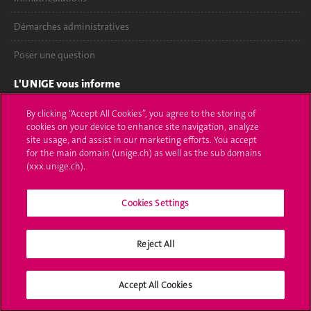
Démarches administratives
Poser une question
L'UNIGE vous informe
UNIGE Mobile
By clicking “Accept All Cookies”, you agree to the storing of
cookies on your device to enhance site navigation, analyze
site usage, and assist in our marketing efforts. You accept
Médias
for the main domain (unige.ch) as well as the sub domains
(xxx.unige.ch).
Offres d'emploi
Bibliothèque
Cookies Settings
Calendrier académique
Reject All
Médias sociaux UNIGE
Accept All Cookies