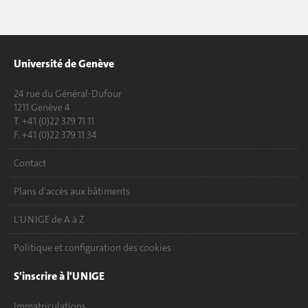
Université de Genève
24 rue du Général-Dufour
1211 Genève 4
T. +41 (0)22 379 71 11
F. +41 (0)22 379 11 34
Contact
Plans d'accès aux bâtiments
L'UNIGE de A à Z
Politique et configuration des cookies
S'inscrire à l'UNIGE
Immatriculations