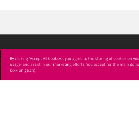
Université de Genève
S'ins
By clicking “Accept All Cookies”, you agree to the storing of cookies on yo
usage, and assist in our marketing efforts. You accept for the main dom
24 rue du Général-Dufour
Immatri
(xxx.unige.ch).
1211 Genève 4
T. +41 (0)22 379 71 11
Démarch
F. +41 (0)22 379 11 34
Poser u
Contact
Plans d'accès aux bâtiments
L'UNIGE de A à Z
Politique et configuration des cookies