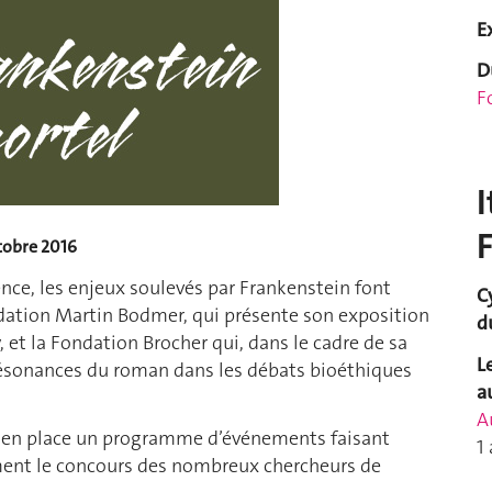
E
D
F
I
tobre 2016
ience, les enjeux soulevés par Frankenstein font
C
ondation Martin Bodmer, qui présente son exposition
d
 et la Fondation Brocher qui, dans le cadre de sa
L
résonances du roman dans les débats bioéthiques
a
A
e en place un programme d’événements faisant
1
mment le concours des nombreux chercheurs de