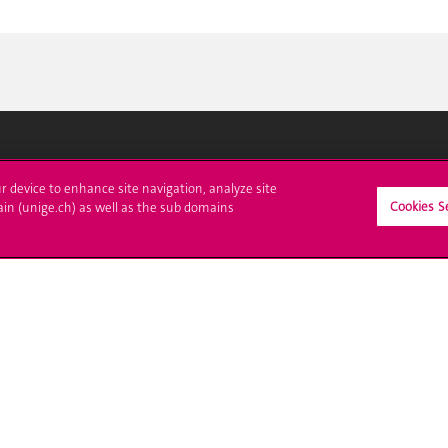
crire à l'UNIGE
L'UNIGE vous informe
ur device to enhance site navigation, analyze site
Cookies S
ain (unige.ch) as well as the sub domains
culations
UNIGE Mobile
es administratives
Médias
ne question
Offres d'emploi
Bibliothèque
Calendrier académique