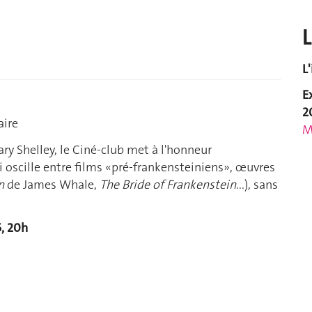
L
L
E
2
aire
M
ry Shelley, le Ciné-club met à l'honneur
oscille entre films «pré-frankensteiniens», œuvres
n
de James Whale,
The Bride of Frankenstein
...), sans
6, 20h