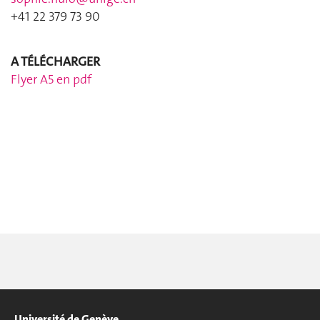
+41 22 379 73 90
A T
É
L
É
CHARGER
Flyer A5 en pdf
Université de Genève