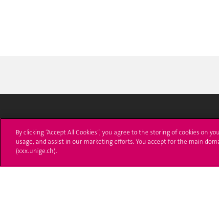
Université de Genève
S'ins
By clicking “Accept All Cookies”, you agree to the storing of cookies on yo
usage, and assist in our marketing efforts. You accept for the main dom
24 rue du Général-Dufour
Immatri
(xxx.unige.ch).
1211 Genève 4
T. +41 (0)22 379 71 11
Démarch
F. +41 (0)22 379 11 34
Poser u
Contact
Plans d'accès aux bâtiments