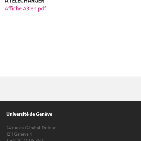
A T
É
L
É
CHARGER
Affiche A3 en pdf
Université de Genève
24 rue du Général-Dufour
1211 Genève 4
T. +41 (0)22 379 71 11