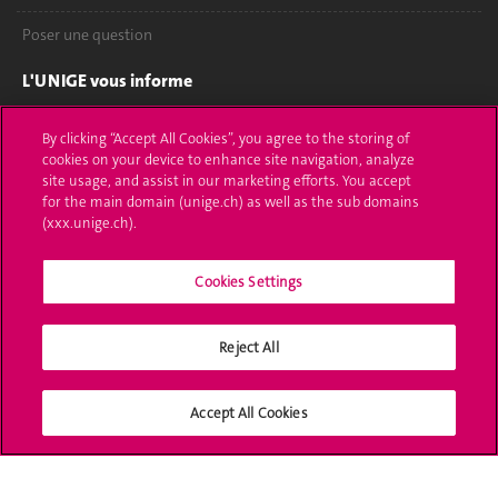
Poser une question
L'UNIGE vous informe
UNIGE Mobile
By clicking “Accept All Cookies”, you agree to the storing of
cookies on your device to enhance site navigation, analyze
Médias
site usage, and assist in our marketing efforts. You accept
for the main domain (unige.ch) as well as the sub domains
Offres d'emploi
(xxx.unige.ch).
Bibliothèque
Cookies Settings
Calendrier académique
Reject All
Médias sociaux UNIGE
Accept All Cookies
Accréditation