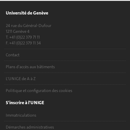
Université de Genève
24 rue du Général-Dufour
1211 Genève 4
T. +41 (0)22 379 71 11
F. +41 (0)22 379 11 34
Contact
Plans d'accès aux bâtiments
L'UNIGE de A à Z
Politique et configuration des cookies
S'inscrire à l'UNIGE
Immatriculations
Démarches administratives