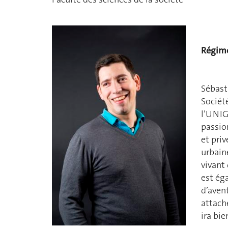
Régime
Sébast
Sociét
l’UNIG
passio
et priv
urbain
vivant 
est éga
d’avent
attaché
ira bien