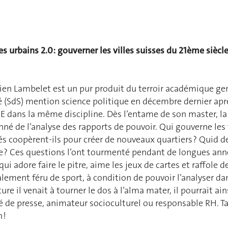
s urbains 2.0: gouverner les villes suisses du 21ème siècl
ien Lambelet est un pur produit du terroir académique gene
é (SdS) mention science politique en décembre dernier apr
E dans la même discipline. Dès l’entame de son master, la
nné de l’analyse des rapports de pouvoir. Qui gouverne les 
és coopèrent-ils pour créer de nouveaux quartiers ? Quid d
e ? Ces questions l’ont tourmenté pendant de longues an
qui adore faire le pitre, aime les jeux de cartes et raffole 
lement féru de sport, à condition de pouvoir l’analyser dan
ure il venait à tourner le dos à l’alma mater, il pourrait 
 de presse, animateur socioculturel ou responsable RH. Tan
 !