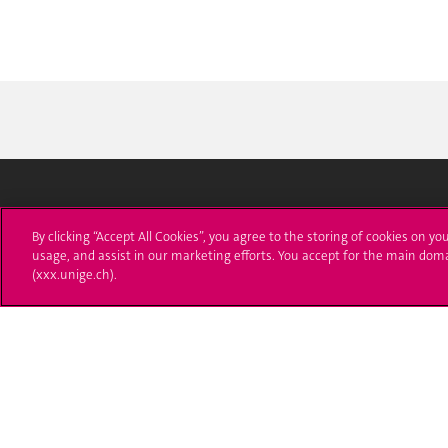
Université de Genève
S'ins
By clicking “Accept All Cookies”, you agree to the storing of cookies on yo
usage, and assist in our marketing efforts. You accept for the main dom
24 rue du Général-Dufour
Immatri
(xxx.unige.ch).
1211 Genève 4
T. +41 (0)22 379 71 11
Démarch
F. +41 (0)22 379 11 34
Poser u
Contact
Plans d'accès aux bâtiments