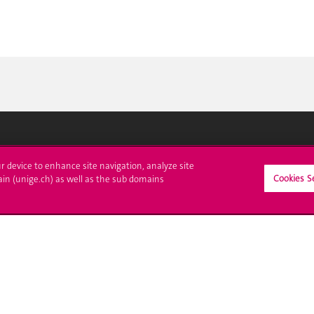
crire à l'UNIGE
L'UNIGE vous informe
ur device to enhance site navigation, analyze site
Cookies S
ain (unige.ch) as well as the sub domains
culations
UNIGE Mobile
es administratives
Médias
ne question
Offres d'emploi
Bibliothèque
Calendrier académique