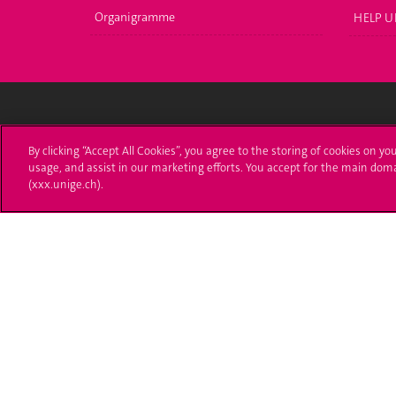
Organigramme
HELP U
Université de Genève
S'ins
By clicking “Accept All Cookies”, you agree to the storing of cookies on yo
usage, and assist in our marketing efforts. You accept for the main dom
24 rue du Général-Dufour
Immatri
(xxx.unige.ch).
1211 Genève 4
T. +41 (0)22 379 71 11
Démarch
F. +41 (0)22 379 11 34
Poser u
Contact
Plans d'accès aux bâtiments
L'UNIGE de A à Z
Politique et configuration des cookies