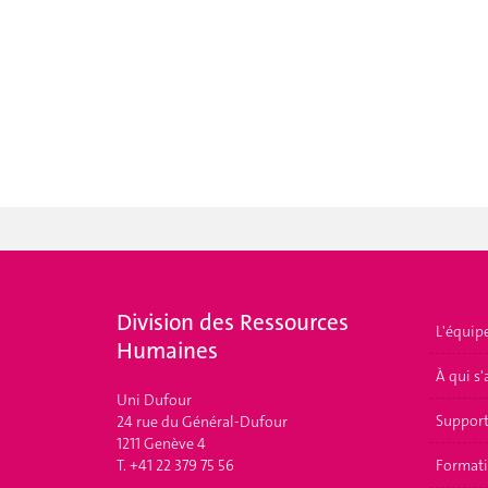
Division des Ressources
L'équip
Humaines
À qui s'
Uni Dufour
Suppor
24 rue du Général-Dufour
1211 Genève 4
T. +41 22 379 75 56
Format