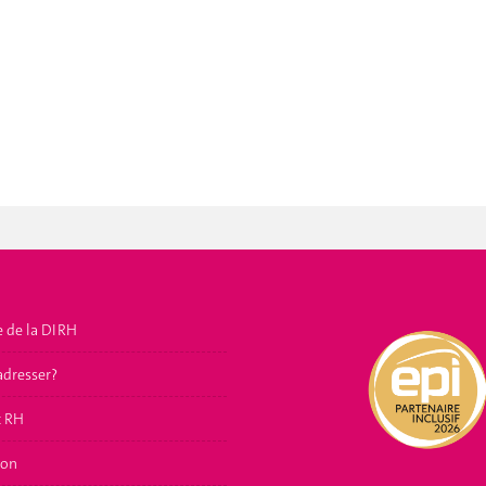
e de la DIRH
adresser?
t RH
ion