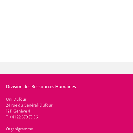
Division des Ressources Humaines
Uni Dufour
24 rue du Général-Dufour
1211 Genève 4
T. +41 22 379 75 56
Organigramme