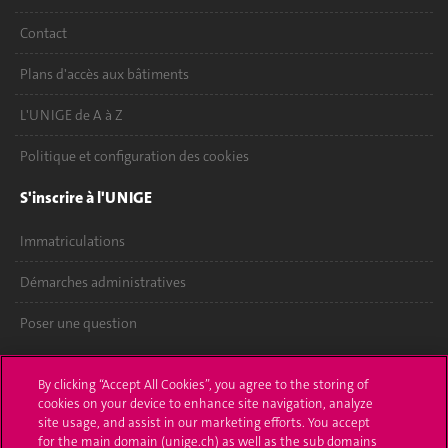
Contact
Plans d'accès aux bâtiments
L'UNIGE de A à Z
Politique et configuration des cookies
S'inscrire à l'UNIGE
Immatriculations
Démarches administratives
Poser une question
L'UNIGE vous informe
By clicking “Accept All Cookies”, you agree to the storing of
cookies on your device to enhance site navigation, analyze
UNIGE Mobile
site usage, and assist in our marketing efforts. You accept
for the main domain (unige.ch) as well as the sub domains