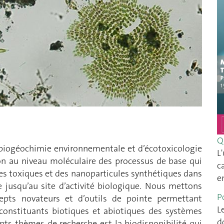
Q
e biogéochimie environnementale et d’écotoxicologie
L
on au niveau moléculaire des processus de base qui
c
s toxiques et des nanoparticules synthétiques dans
e
e jusqu’au site d’activité biologique. Nous mettons
P
pts novateurs et d’outils de pointe permettant
L
s constituants biotiques et abiotiques des systèmes
d
nts thèmes de recherche est la biodisponibilité qui