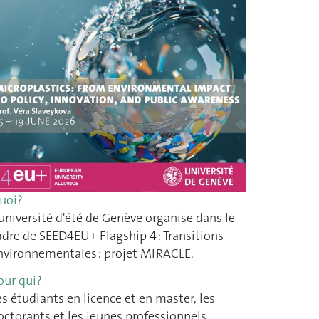
uoi?
'université d'été de Genève organise dans le
adre de SEED4EU+ Flagship 4 : Transitions
nvironnementales : projet MIRACLE.
our qui?
es étudiants en licence et en master, les
octorants et les jeunes professionnels.