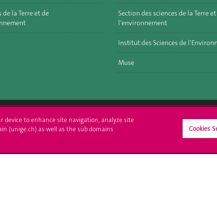
 de la Terre et de
Section des sciences de la Terre et
onnement
l'environnement
Institut des Sciences de l'Enviro
Muse
ur device to enhance site navigation, analyze site
Cookies S
crire à l'UNIGE
L'UNIGE vous informe
ain (unige.ch) as well as the sub domains
culations
UNIGE Mobile
es administratives
Médias
ne question
Offres d'emploi
Bibliothèque