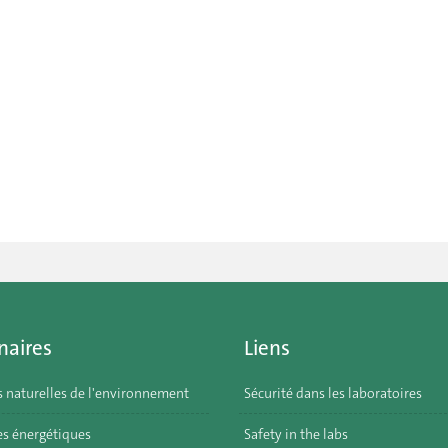
naires
Liens
s naturelles de l'environnement
Sécurité dans les laboratoires
s énergétiques
Safety in the labs