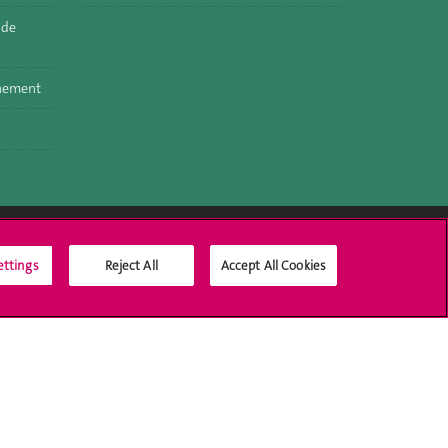
 de
nnement
ettings
Reject All
Accept All Cookies
Médias sociaux UNIGE
Accréditation