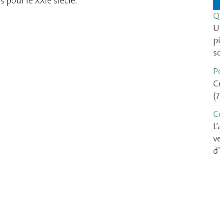
 pour le XXIe siècle.
Q
U
p
s
P
C
(
C
L
v
d