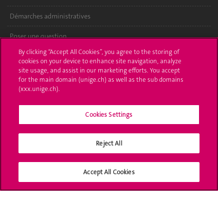
Démarches administratives
Poser une question
By clicking “Accept All Cookies”, you agree to the storing of
L'UNIGE vous informe
cookies on your device to enhance site navigation, analyze
site usage, and assist in our marketing efforts. You accept
UNIGE Mobile
for the main domain (unige.ch) as well as the sub domains
(xxx.unige.ch).
Médias
Cookies Settings
Offres d'emploi
Bibliothèque
Reject All
Calendrier académique
Accept All Cookies
Médias sociaux UNIGE