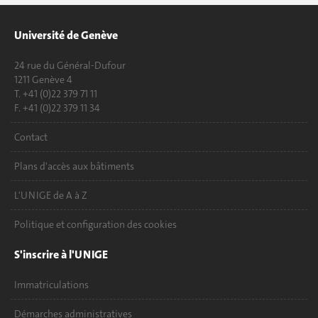
Université de Genève
24 rue du Général-Dufour
1211 Genève 4
T. +41 (0)22 379 71 11
F. +41 (0)22 379 11 34
Contact
Plans d'accès aux bâtiments
L'UNIGE de A à Z
Politique et configuration des cookies
S'inscrire à l'UNIGE
Immatriculations
Démarches administratives