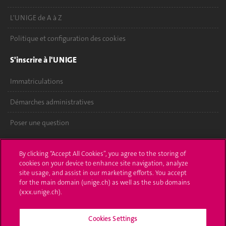
L'UNIGE de A à Z
Politique et configuration des cookies
S'inscrire à l'UNIGE
Immatriculations
Démarches administratives
Poser une question
L'UNIGE vous informe
By clicking “Accept All Cookies”, you agree to the storing of
cookies on your device to enhance site navigation, analyze
UNIGE Mobile
site usage, and assist in our marketing efforts. You accept
for the main domain (unige.ch) as well as the sub domains
Médias
(xxx.unige.ch).
Offres d'emploi
Cookies Settings