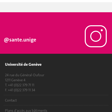
@sante.unige
Université de Genève
24 rue du Général-Dufour
1211 Genève 4
T. +41 (0)22 379 71 11
F. +41 (0)22 379 11 34
Contact
Plans d'accès aux bâtiments