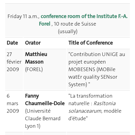
Friday 11 a.m.,
conference room of the Institute F.-A.
Forel
, 10 route de Suisse
(usually)
Date
Orator
Title of Conference
27
Matthieu
"Contribution UNIGE au
février
Masson
projet européen
2009
(FOREL)
MOBESENS (MOBile
watEr quality SENsor
System) "
6
Fanny
"La transformation
mars
Chaumeille-Dole
naturelle :
Rasltonia
2009
(Université
solanacearum
, modèle
Claude Bernard
d'étude"
Lyon 1)