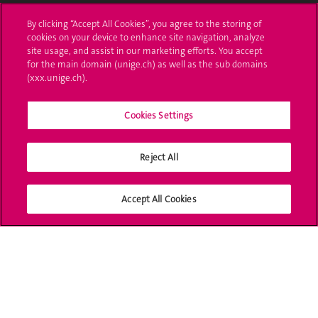
Administrative procedures
By clicking “Accept All Cookies”, you agree to the storing of
cookies on your device to enhance site navigation, analyze
Ask a question
site usage, and assist in our marketing efforts. You accept
for the main domain (unige.ch) as well as the sub domains
Contact
(xxx.unige.ch).
Media
Cookies Settings
Library
Reject All
University Structures
Social Media
Accept All Cookies
Accreditation