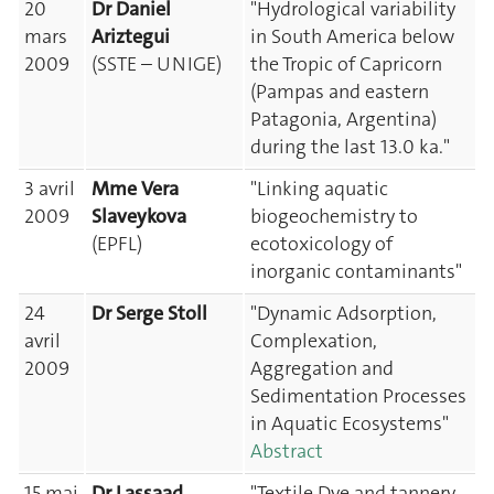
20
Dr Daniel
"Hydrological variability
mars
Ariztegui
in South America below
2009
(SSTE – UNIGE)
the Tropic of Capricorn
(Pampas and eastern
Patagonia, Argentina)
during the last 13.0 ka."
3 avril
Mme Vera
"Linking aquatic
2009
Slaveykova
biogeochemistry to
(EPFL)
ecotoxicology of
inorganic contaminants"
24
Dr Serge Stoll
"Dynamic Adsorption,
avril
Complexation,
2009
Aggregation and
Sedimentation Processes
in Aquatic Ecosystems"
Abstract
15 mai
Dr Lassaad
"Textile Dye and tannery