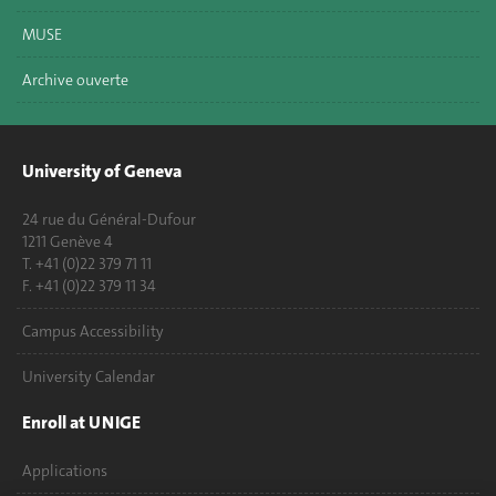
MUSE
Archive ouverte
University of Geneva
24 rue du Général-Dufour
1211 Genève 4
T. +41 (0)22 379 71 11
F. +41 (0)22 379 11 34
Campus Accessibility
University Calendar
Enroll at UNIGE
Applications