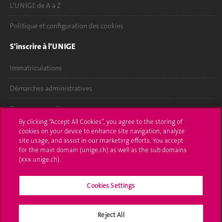
L'UNIGE de A à Z
Politique et configuration des cookies
S'inscrire à l'UNIGE
Immatriculations
Démarches administratives
Poser une question
By clicking “Accept All Cookies”, you agree to the storing of
L'UNIGE vous informe
cookies on your device to enhance site navigation, analyze
site usage, and assist in our marketing efforts. You accept
for the main domain (unige.ch) as well as the sub domains
UNIGE Mobile
(xxx.unige.ch).
Médias
Cookies Settings
Offres d'emploi
Bibliothèque
Reject All