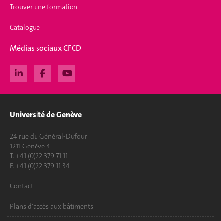
Trouver une formation
Catalogue
Médias sociaux CFCD
Université de Genève
24 rue du Général-Dufour
1211 Genève 4
T. +41 (0)22 379 71 11
F. +41 (0)22 379 11 34
Contact
Plans d'accès aux bâtiments