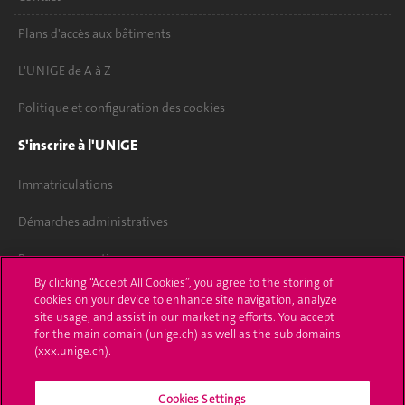
Plans d'accès aux bâtiments
L'UNIGE de A à Z
Politique et configuration des cookies
S'inscrire à l'UNIGE
Immatriculations
Démarches administratives
Poser une question
By clicking “Accept All Cookies”, you agree to the storing of
L'UNIGE vous informe
cookies on your device to enhance site navigation, analyze
site usage, and assist in our marketing efforts. You accept
for the main domain (unige.ch) as well as the sub domains
UNIGE Mobile
(xxx.unige.ch).
Médias
Cookies Settings