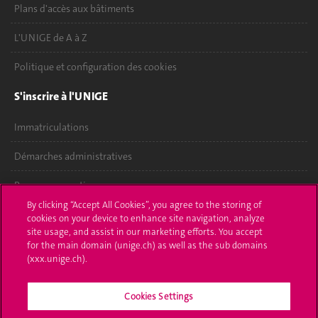
Plans d'accès aux bâtiments
L'UNIGE de A à Z
Politique et configuration des cookies
S'inscrire à l'UNIGE
Immatriculations
Démarches administratives
Poser une question
By clicking “Accept All Cookies”, you agree to the storing of
L'UNIGE vous informe
cookies on your device to enhance site navigation, analyze
site usage, and assist in our marketing efforts. You accept
UNIGE Mobile
for the main domain (unige.ch) as well as the sub domains
(xxx.unige.ch).
Médias
Cookies Settings
Offres d'emploi