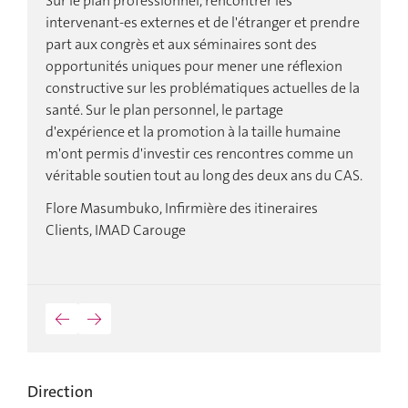
Sur le plan professionnel, rencontrer les
C
intervenant-es externes et de l'étranger et prendre
q
un
part aux congrès et aux séminaires sont des
c
e
opportunités uniques pour mener une réflexion
u
constructive sur les problématiques actuelles de la
d
santé. Sur le plan personnel, le partage
c
n
d'expérience et la promotion à la taille humaine
E
m'ont permis d'investir ces rencontres comme un
p
véritable soutien tout au long des deux ans du CAS.
st
é
Flore Masumbuko, Infirmière des itineraires
c
Clients, IMAD Carouge
d
r
é
r
e
e
c
←
→
é
le
P
Direction
d