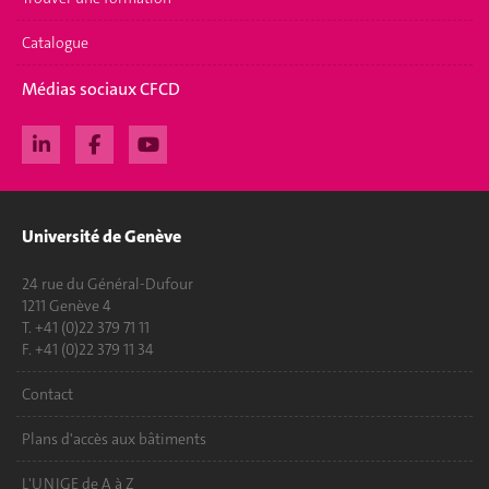
Catalogue
Médias sociaux CFCD
Université de Genève
24 rue du Général-Dufour
1211 Genève 4
T. +41 (0)22 379 71 11
F. +41 (0)22 379 11 34
Contact
Plans d'accès aux bâtiments
L'UNIGE de A à Z