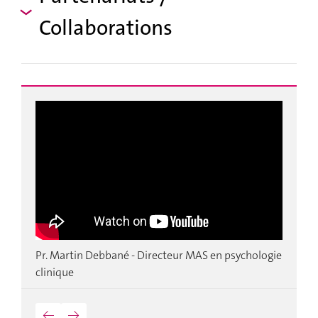
Collaborations
e
Pr. Martin Debbané - Directeur MAS en psychologie
E
clinique
c
←
→