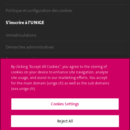
Politique et configuration des cookies
S'inscrire à l'UNIGE
Immatriculations
Démarches administratives
Poser une question
By clicking “Accept All Cookies”, you agree to the storing of
L'UNIGE vous informe
cookies on your device to enhance site navigation, analyze
site usage, and assist in our marketing efforts. You accept
for the main domain (unige.ch) as well as the sub domains
UNIGE Mobile
(xxx.unige.ch).
Médias
Cookies Settings
Offres d'emploi
Bibliothèque
Reject All