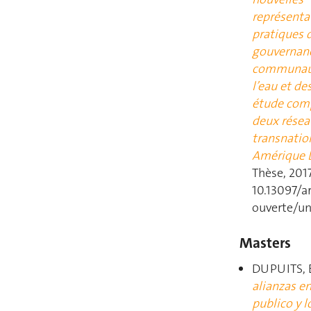
représenta
pratiques d
gouvernan
communaut
l’eau et des
étude com
deux résea
transnatio
Amérique 
Thèse, 2017
10.13097/a
ouverte/un
Masters
DUPUITS, 
alianzas en
publico y l