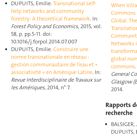
DUPUITS, Emilie.
Transnational self-
When Vill
help networks and community
Commons 
forestry: A theoretical framework
. In:
Global. The
Forest Policy and Economics
, 2015, vol.
Transnatio
58, p. pp.5‑11. doi:
Communit
10.1016/j.forpol.2014.07.007
Networks i
DUPUITS, Emilie.
Construire une
transforma
norme transnationale en réseau :
global nor
gestion communautaire de l’eau et «
commons
.
associativité » en Amérique Latine
. In:
General Co
Revue Interdisciplinaire de Travaux sur
Glasgow (E
les Amériques
, 2014, n° 7.
2014.
Rapports d
recherche
BALSIGER, 
DUPUITS, 