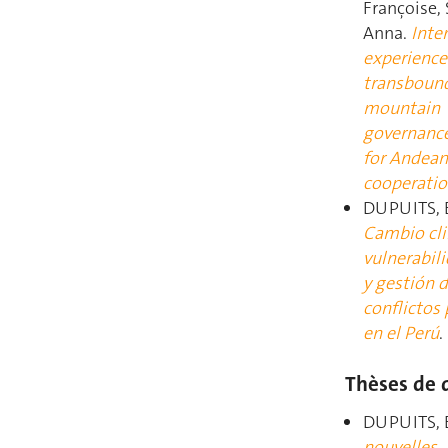
Françoise,
Anna.
Inte
experience
transboun
mountain
governance
for Andean
cooperati
DUPUITS, E
Cambio cli
vulnerabili
y gestión 
conflictos 
en el Perú
.
Thèses de 
DUPUITS, 
nouvelles