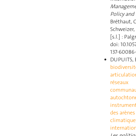
Managemen
Policy and 
Bréthaut, C
Schweizer, 
[s.l.] : Pal
doi: 10.105
137-60086
DUPUITS, 
biodiversit
articulatio
réseaux
communaut
autochtone
instrument
des arènes
climatique
internatio
Les politiq