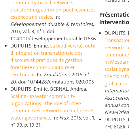
Relations, 
community-based networks
transforming common-pool resources
Présentati
essence and scales
. In:
Interventi
Développement durable & territoires
,
2017, vol. 8, n° 1. doi:
DUPUITS, E
10.4000/developpementdurable.11636
Transnatio
DUPUITS, Emilie.
La biodiversité, outil
networks 
d’intégration transnationale des
community
discours et pratiques de gestion
in Mesoam
forestière communautaire et
scalar dyn
territoriale
. In:
Emulations
, 2016, n°
the transf
20. doi: 10.14428/emulations.020.005
global no
DUPUITS, Emilie, BERNAL, Andrea.
Internatio
Scaling-up water community
Association
organizations : the role of inter-
annual con
communities networks in multi-level
New-Orlea
water governance
. In:
Flux
, 2015, vol. 1,
DUPUITS, E
n° 99, p. 19‑31.
PFLIEGER, 