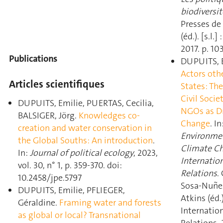
biodiversit
Presses de
(éd.). [s.l.] :
2017. p. 10
Publications
DUPUITS, E
Actors oth
Articles scientifiques
States: The
Civil Socie
DUPUITS, Emilie, PUERTAS, Cecilia,
NGOs as Dr
BALSIGER, Jörg.
Knowledges co-
Change
. In
creation and water conservation in
Environme
the Global Souths: An introduction
.
Climate C
In:
Journal of political ecology
, 2023,
Internatio
vol. 30, n° 1, p. 359‑370. doi:
Relations
.
10.2458/jpe.5797
Sosa-Nuñez
DUPUITS, Emilie, PFLIEGER,
Atkins (éd.).
Géraldine.
Framing water and forests
Internatio
as global or local? Transnational