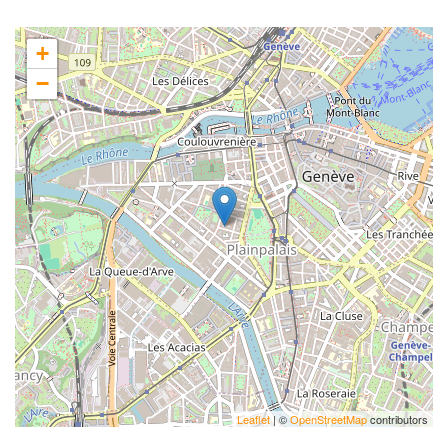
+
−
Leaflet
| ©
OpenStreetMap
contributors