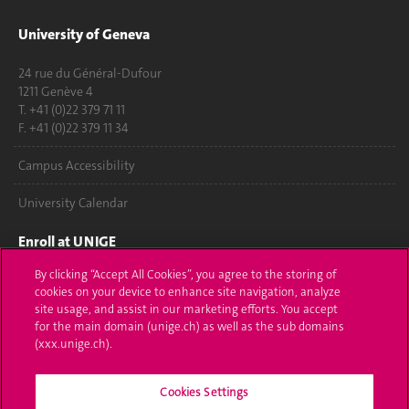
University of Geneva
24 rue du Général-Dufour
1211 Genève 4
T. +41 (0)22 379 71 11
F. +41 (0)22 379 11 34
Campus Accessibility
University Calendar
Enroll at UNIGE
By clicking “Accept All Cookies”, you agree to the storing of
Applications
cookies on your device to enhance site navigation, analyze
site usage, and assist in our marketing efforts. You accept
Administrative procedures
for the main domain (unige.ch) as well as the sub domains
(xxx.unige.ch).
Ask a question
Contact
Cookies Settings