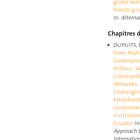
global wat
forests go
In:
Alterna
Chapitres d
DUPUITS, E
From Multi
Governance
Politics : 
Communit
Networks
Challengin
Extractivis
Governmen
Institution
Ecuador
. I
Approach 
Internatio