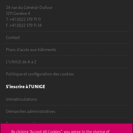
24 rue du Général-Dufour
1211 Genève 4
T. +41 (0)22 379 71 11
F. +41 (0)22 379 11 34
Contact
Plans d'accès aux bâtiments
L'UNIGE de A à Z
Politique et configuration des cookies
S'inscrire à l'UNIGE
Immatriculations
Démarches administratives
Poser une question
By clicking “Accept All Cookies”, you agree to the storing of