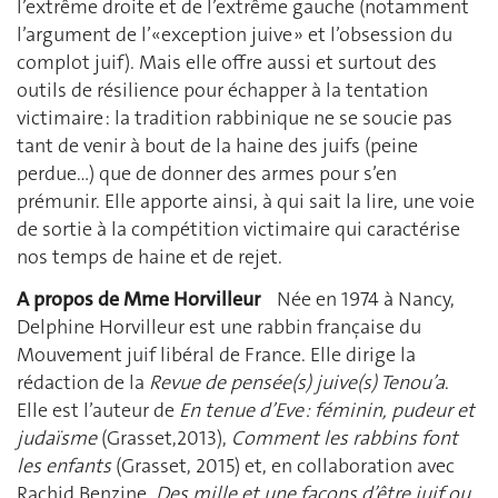
l’extrême droite et de l’extrême gauche (notamment
l’argument de l’«exception juive » et l’obsession du
complot juif). Mais elle offre aussi et surtout des
outils de résilience pour échapper à la tentation
victimaire : la tradition rabbinique ne se soucie pas
tant de venir à bout de la haine des juifs (peine
perdue…) que de donner des armes pour s’en
prémunir. Elle apporte ainsi, à qui sait la lire, une voie
de sortie à la compétition victimaire qui caractérise
nos temps de haine et de rejet.
A propos de Mme Horvilleur
Née en 1974 à Nancy,
Delphine Horvilleur est une rabbin française du
Mouvement juif libéral de France. Elle dirige la
rédaction de la
Revue de pensée(s) juive(s) Tenou’a
.
Elle est l’auteur de
En tenue d’Eve : féminin, pudeur et
judaïsme
(Grasset,2013),
Comment les rabbins font
les enfants
(Grasset, 2015) et, en collaboration avec
Rachid Benzine,
Des mille et une façons d’être juif ou