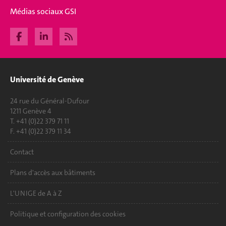
Médias sociaux GSI
Université de Genève
24 rue du Général-Dufour
1211 Genève 4
T. +41 (0)22 379 71 11
F. +41 (0)22 379 11 34
Contact
Plans d'accès aux bâtiments
L'UNIGE de A à Z
Politique et configuration des cookies