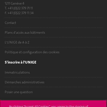
1211 Genève 4
T. +41 (0)22 379 71 11
F. +41 (0)22 379 11 34
Contact
Plans d'accès aux bâtiments
L'UNIGE de A à Z
Politique et configuration des cookies
S'inscrire à l'UNIGE
Immatriculations
Démarches administratives
Poser une question
L'UNIGE vous informe
By clicking “Accept All Cookies”, you agree to the storing of