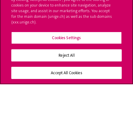
cookies on your device to enhance site navigation, analyze
UNIGE Mobile
site usage, and assist in our marketing efforts. You accept
for the main domain (unige.ch) as well as the sub domains
Médias
(xxx.unige.ch).
Offres d'emploi
Cookies Settings
Bibliothèque
Calendrier académique
Reject All
Médias sociaux UNIGE
Accept All Cookies
Accréditation