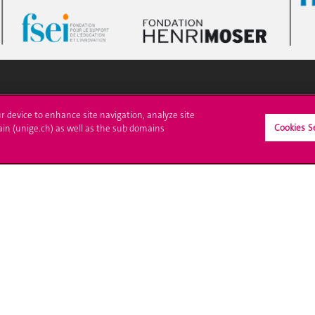
crire à l'UNIGE
L'UNIGE vous informe
ur device to enhance site navigation, analyze site
Cookies S
ain (unige.ch) as well as the sub domains
culations
UNIGE Mobile
es administratives
Médias
ne question
Offres d'emploi
Bibliothèque
Calendrier académique