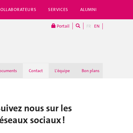
COLLABORATEURS
SERVICES
ALUMNI
Portail
FR
EN
ocuments
Contact
L'équipe
Bon plans
FAQ
uivez nous sur les
éseaux sociaux !