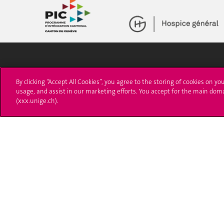
Université de Genève
S'ins
By clicking “Accept All Cookies”, you agree to the storing of cookies on yo
usage, and assist in our marketing efforts. You accept for the main dom
24 rue du Général-Dufour
Immatri
(xxx.unige.ch).
1211 Genève 4
T. +41 (0)22 379 71 11
Démarch
F. +41 (0)22 379 11 34
Poser u
Contact
Plans d'accès aux bâtiments
L'UNIGE de A à Z
Politique et configuration des cookies