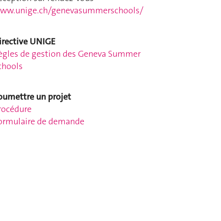
ww.unige.ch/genevasummerschools/
irective UNIGE
ègles de gestion des Geneva Summer
chools
oumettre un projet
rocédure
ormulaire de demande