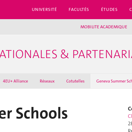
UNIVERSITÉ
FACULTÉS
ÉTUDES
MOBILITE ACADEMIQUE
ATIONALES & PARTENARI
4EU+ Alliance
Réseaux
Cotutelles
Geneva Summer Sc
r Schools
C
C
2
R