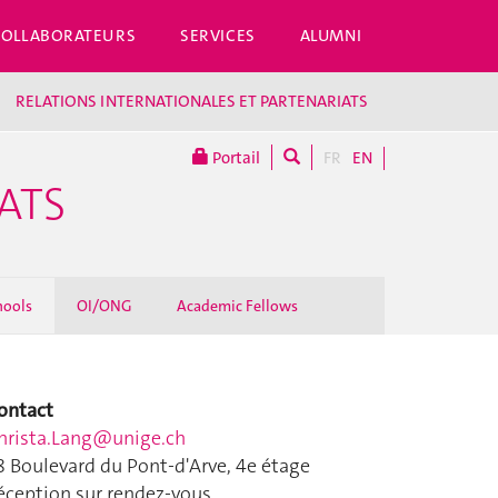
COLLABORATEURS
SERVICES
ALUMNI
RELATIONS INTERNATIONALES ET PARTENARIATS
Portail
FR
EN
ATS
hools
OI/ONG
Academic Fellows
ontact
hrista.Lang@unige.ch
8 Boulevard du Pont-d'Arve, 4e étage
éception sur rendez-vous