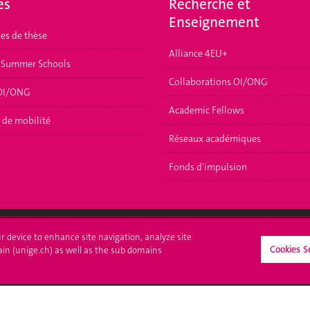
es
Recherche et
Enseignement
les de thèse
Alliance 4EU+
 Summer Schools
Collaborations OI/ONG
 OI/ONG
Academic Fellows
 de mobilité
Réseaux académiques
Fonds d'impulsion
ur device to enhance site navigation, analyze site
Cookies S
ain (unige.ch) as well as the sub domains
crire à l'UNIGE
L'UNIGE vous informe
culations
UNIGE Mobile