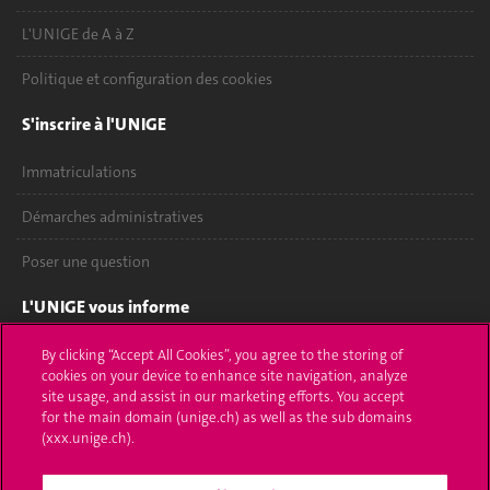
L'UNIGE de A à Z
Politique et configuration des cookies
S'inscrire à l'UNIGE
Immatriculations
Démarches administratives
Poser une question
L'UNIGE vous informe
UNIGE Mobile
By clicking “Accept All Cookies”, you agree to the storing of
cookies on your device to enhance site navigation, analyze
site usage, and assist in our marketing efforts. You accept
Médias
for the main domain (unige.ch) as well as the sub domains
(xxx.unige.ch).
Offres d'emploi
Bibliothèque