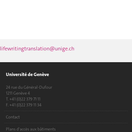
lifewritingtranslation@unige.ch
Université de Genève
24 rue du Général-Dufour
1211 Genève 4
T. +41 (0)22 379 71 11
F. +41 (0)22 379 11 34
Contact
Plans d'accès aux bâtiments