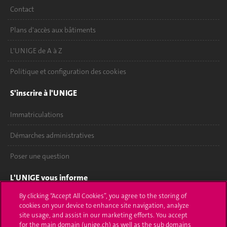
Contact
Plans d'accès aux bâtiments
L'UNIGE de A à Z
Politique et configuration des cookies
S'inscrire à l'UNIGE
Immatriculations
Démarches administratives
Poser une question
L'UNIGE vous informe
By clicking “Accept All Cookies”, you agree to the storing of
UNIGE Mobile
cookies on your device to enhance site navigation, analyze
site usage, and assist in our marketing efforts. You accept
Médias
for the main domain (unige.ch) as well as the sub domains