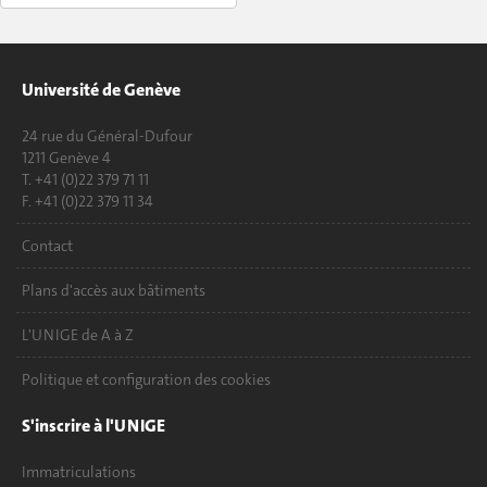
Université de Genève
24 rue du Général-Dufour
1211 Genève 4
T. +41 (0)22 379 71 11
F. +41 (0)22 379 11 34
Contact
Plans d'accès aux bâtiments
L'UNIGE de A à Z
Politique et configuration des cookies
S'inscrire à l'UNIGE
Immatriculations