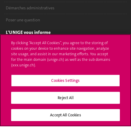
Démarches administratives
Poser une question
L'UNIGE vous informe
By clicking “Accept All Cookies”, you agree to the storing of
UNIGE Mobile
cookies on your device to enhance site navigation, analyze
site usage, and assist in our marketing efforts. You accept
Médias
for the main domain (unige.ch) as well as the sub domains
(xxx.unige.ch).
Offres d'emploi
Bibliothèque
Cookies Settings
Calendrier académique
Reject All
Médias sociaux UNIGE
Accept All Cookies