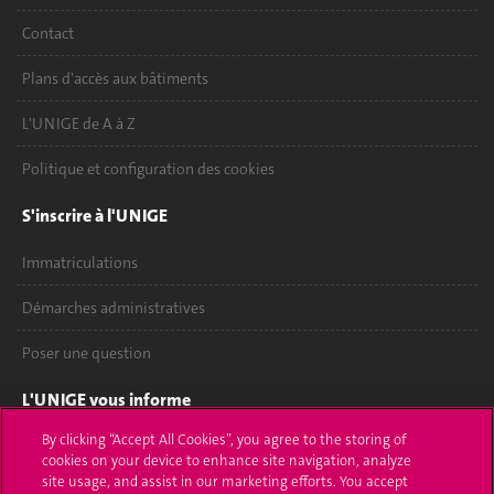
Contact
Plans d'accès aux bâtiments
L'UNIGE de A à Z
Politique et configuration des cookies
S'inscrire à l'UNIGE
Immatriculations
Démarches administratives
Poser une question
L'UNIGE vous informe
By clicking “Accept All Cookies”, you agree to the storing of
UNIGE Mobile
cookies on your device to enhance site navigation, analyze
site usage, and assist in our marketing efforts. You accept
Médias