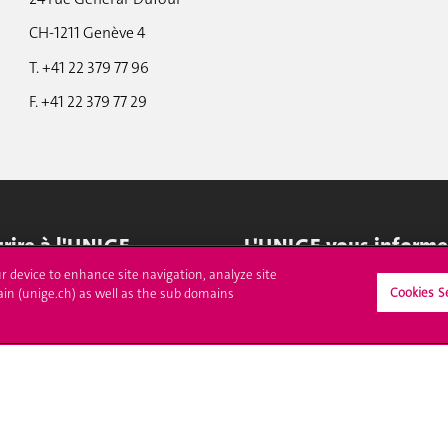
CH-1211 Genève 4
T. +41 22 379 77 96
F. +41 22 379 77 29
crire à l'UNIGE
L'UNIGE vous informe
ur device to enhance site navigation, analyze site
culations
UNIGE Mobile
Cookies S
ain (unige.ch) as well as the sub domains
es administratives
Médias
ne question
Offres d'emploi
Bibliothèque