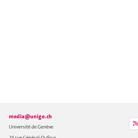
media@unige.ch
Université de Genève
24 rue Général-Dufour