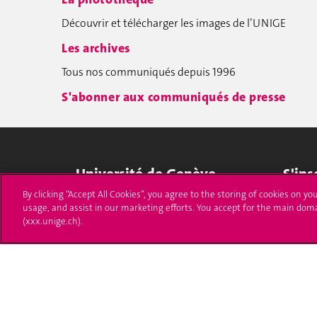
Découvrir et télécharger les images de l’UNIGE
Les archives
Tous nos communiqués depuis 1996
S'abonner aux communiqués de presse
Université de Genève
S'ins
By clicking “Accept All Cookies”, you agree to the storing of cookies on yo
24 rue du Général-Dufour
Immatri
usage, and assist in our marketing efforts. You accept for the main dom
1211 Genève 4
(xxx.unige.ch).
T. +41 (0)22 379 71 11
Démarch
F. +41 (0)22 379 11 34
Poser u
Contact
Plans d'accès aux bâtiments