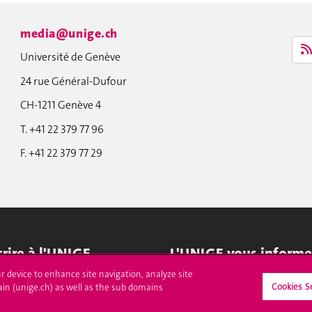
media@unige.ch
Université de Genève
24 rue Général-Dufour
CH-1211 Genève 4
T. +41 22 379 77 96
F. +41 22 379 77 29
crire à l'UNIGE
L'UNIGE vous informe
ur device to enhance site navigation, analyze site
culations
UNIGE Mobile
Cookies S
ain (unige.ch) as well as the sub domains