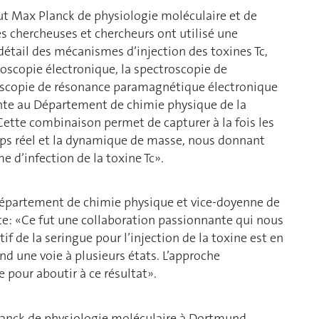
tut Max Planck de physiologie moléculaire et de
es chercheuses et chercheurs ont utilisé une
étail des mécanismes d’injection des toxines Tc,
roscopie électronique, la spectroscopie de
roscopie de résonance paramagnétique électronique
ante au Département de chimie physique de la
Cette combinaison permet de capturer à la fois les
mps réel et la dynamique de masse, nous donnant
 d’infection de la toxine Tc».
Département de chimie physique et vice-doyenne de
e: «Ce fut une collaboration passionnante qui nous
f de la seringue pour l’injection de la toxine est en
d une voie à plusieurs états. L’approche
 pour aboutir à ce résultat».
Planck de physiologie moléculaire à Dortmund,