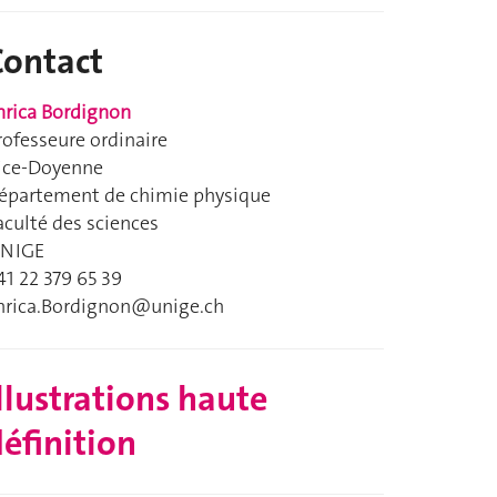
Contact
nrica Bordignon
rofesseure ordinaire
ice-Doyenne
épartement de chimie physique
aculté des sciences
NIGE
41 22 379 65 39
nrica.Bordignon@unige.ch
llustrations haute
éfinition