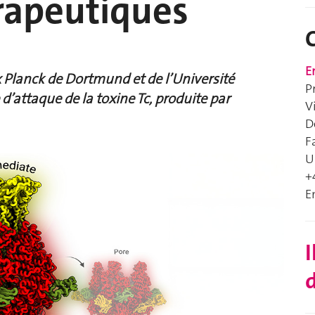
rapeutiques
E
x Planck de Dortmund et de l’Université
P
d’attaque de la toxine Tc, produite par
V
D
F
U
+
E
I
d