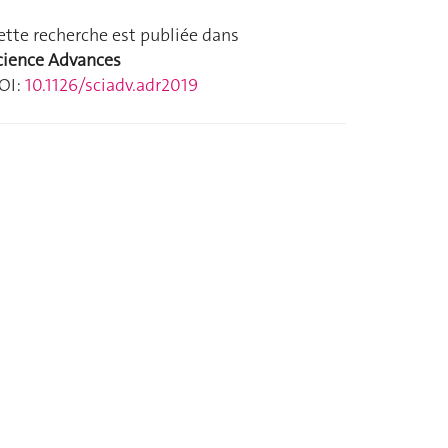
ette recherche est publiée dans
cience Advances
OI:
10.1126/sciadv.adr2019