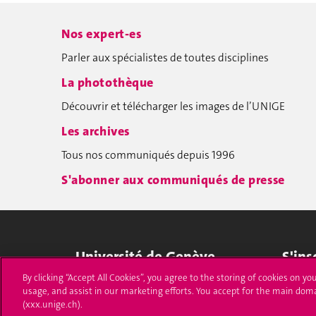
Nos expert-es
Parler aux spécialistes de toutes disciplines
La photothèque
Découvrir et télécharger les images de l’UNIGE
Les archives
Tous nos communiqués depuis 1996
S'abonner aux communiqués de presse
Université de Genève
S'ins
By clicking “Accept All Cookies”, you agree to the storing of cookies on yo
24 rue du Général-Dufour
Immatri
usage, and assist in our marketing efforts. You accept for the main dom
1211 Genève 4
(xxx.unige.ch).