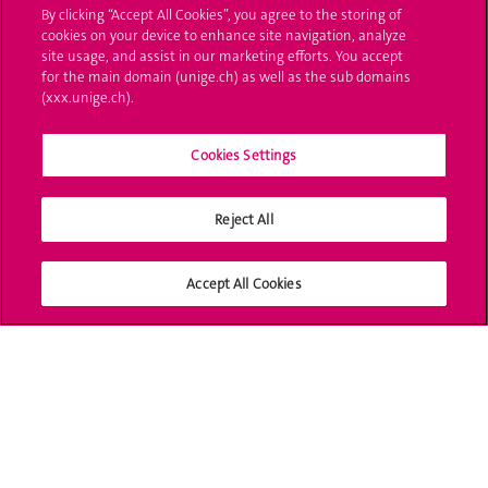
By clicking “Accept All Cookies”, you agree to the storing of
UNIGE Mobile
cookies on your device to enhance site navigation, analyze
site usage, and assist in our marketing efforts. You accept
Médias
for the main domain (unige.ch) as well as the sub domains
(xxx.unige.ch).
Offres d'emploi
Bibliothèque
Cookies Settings
Calendrier académique
Reject All
Médias sociaux UNIGE
Accept All Cookies
Accréditation