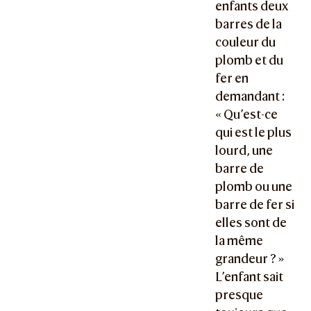
enfants deux
barres de la
couleur du
plomb et du
fer en
demandant :
« Qu’est-ce
qui est le plus
lourd, une
barre de
plomb ou une
barre de fer si
elles sont de
la même
grandeur ? »
L’enfant sait
presque