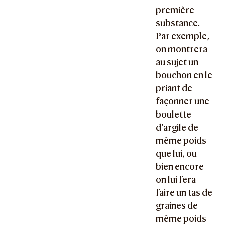
première
substance.
Par exemple,
on montrera
au sujet un
bouchon en le
priant de
façonner une
boulette
d’argile de
même poids
que lui, ou
bien encore
on lui fera
faire un tas de
graines de
même poids