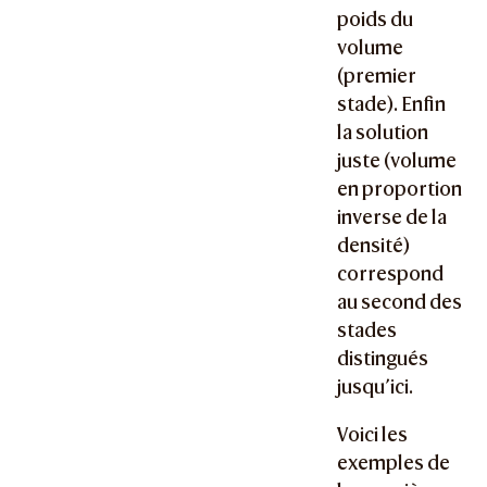
poids du
volume
(premier
stade). Enfin
la solution
juste (volume
en proportion
inverse de la
densité)
correspond
au second des
stades
distingués
jusqu’ici.
Voici les
exemples de