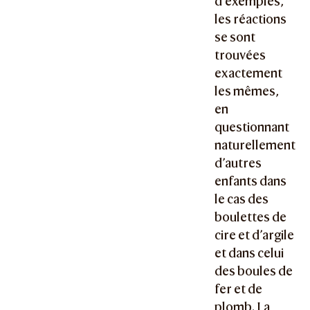
d’exemples,
les réactions
se sont
trouvées
exactement
les mêmes,
en
questionnant
naturellement
d’autres
enfants dans
le cas des
boulettes de
cire et d’argile
et dans celui
des boules de
fer et de
plomb. La