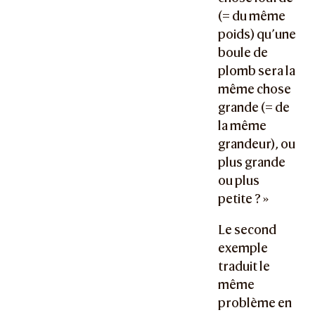
(= du même
poids) qu’une
boule de
plomb sera la
même chose
grande (= de
la même
grandeur), ou
plus grande
ou plus
petite ? »
Le second
exemple
traduit le
même
problème en