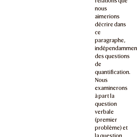
relations que
nous
aimerions
décrire dans
ce
paragraphe,
indépendammen
des questions
de
quantification.
Nous
examinerons
à part la
question
verbale
(premier
problème) et
la question