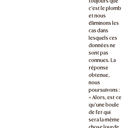
toujours que
c’est le plomb
et nous
éliminons les
cas dans
lesquels ces
données ne
sont pas
connues. La
réponse
obtenue,
nous
poursuivons :
« Alors, est-ce
qu’une boule
de fer qui
sera la même
chose lourde