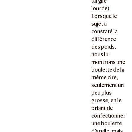
(argile
lourde).
Lorsque le
sujet a
constaté la
différence
des poids,
nous lui
montrons une
boulette de la
même cire,
seulement un
peu plus
grosse, en le
priant de
confectionner
une boulette
d’argile, mais