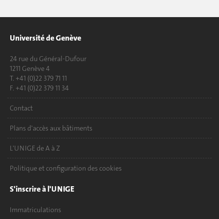
Université de Genève
24 rue du Général-Dufour
1211 Genève 4
T. +41 (0)22 379 71 11
F. +41 (0)22 379 11 34
Contact
Plans d'accès aux bâtiments
L'UNIGE de A à Z
Politique et configuration des cookies
S'inscrire à l'UNIGE
Immatriculations