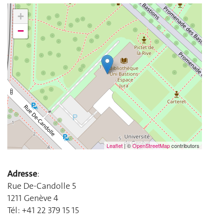
+
−
Leaflet
| ©
OpenStreetMap
contributors
Adresse
:
Rue De-Candolle 5
1211 Genève 4
Tél: +41 22 379 15 15