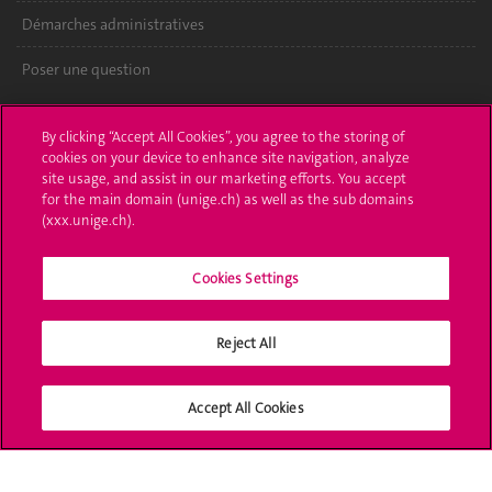
Démarches administratives
Poser une question
L'UNIGE vous informe
By clicking “Accept All Cookies”, you agree to the storing of
cookies on your device to enhance site navigation, analyze
UNIGE Mobile
site usage, and assist in our marketing efforts. You accept
for the main domain (unige.ch) as well as the sub domains
Médias
(xxx.unige.ch).
Offres d'emploi
Cookies Settings
Bibliothèque
Calendrier académique
Reject All
Médias sociaux UNIGE
Accept All Cookies